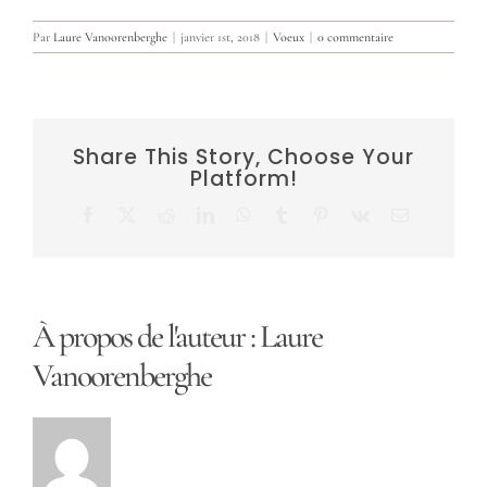
Par
Laure Vanoorenberghe
|
janvier 1st, 2018
|
Voeux
|
0 commentaire
Share This Story, Choose Your
Platform!
Facebook
X
Reddit
LinkedIn
WhatsApp
Tumblr
Pinterest
Vk
Email
À propos de l'auteur :
Laure
Vanoorenberghe