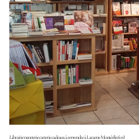
Librairie papeterie carterie cadeaux à reprendre à Laragne Montéglin (05)