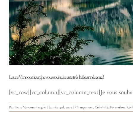
Laure Vanoorenberghe vous souhaite une très belle année 2022 !
[vc_row][vc_column][vc_column_text]Je vous souhaite 
Par
Laure Vanoorenberghe
|
janvier 3rd, 2022
|
Changement
,
Créativité
,
Formation
,
Réci