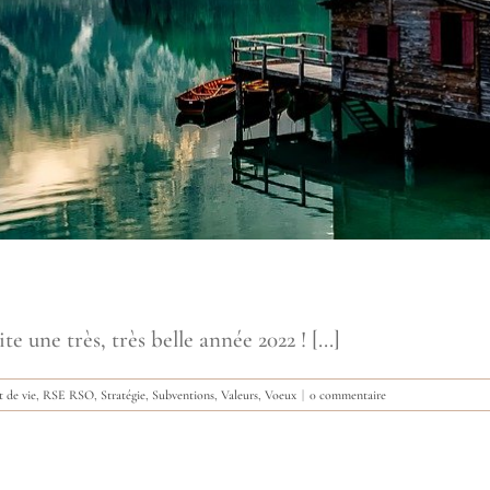
une très, très belle année 2022 ! [...]
t de vie
,
RSE RSO
,
Stratégie
,
Subventions
,
Valeurs
,
Voeux
|
0 commentaire