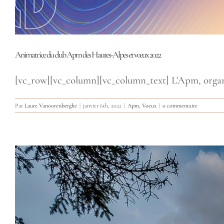
Animatrice du club Apm des Hautes-Alpes et vœux 2022
[vc_row][vc_column][vc_column_text] L'Apm, organis
Par
Laure Vanoorenberghe
|
janvier 6th, 2022
|
Apm
,
Voeux
|
0 commentaire