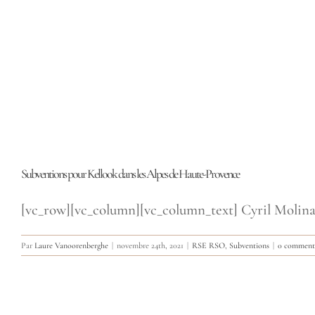
Subventions pour Kellook dans les Alpes de Haute-Provence
[vc_row][vc_column][vc_column_text] Cyril Molina, se
Par
Laure Vanoorenberghe
|
novembre 24th, 2021
|
RSE RSO
,
Subventions
|
0 comment