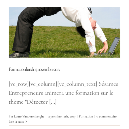
Formation lundi 13 novembre 2017
[vc_row][vc_column][vc_column_text] Sésames
Entrepreneurs animera une formation sur le
thème "Détecter [...]
Par
Laure Vanoorenberghe
|
septembre 12th, 2017
|
Formation
|
0 commentaire
Lire la suite