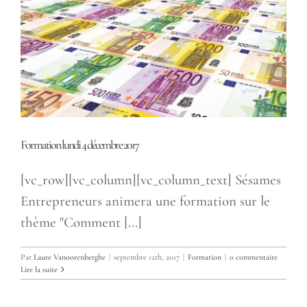
Formation lundi 4 décembre 2017
[vc_row][vc_column][vc_column_text] Sésames
Entrepreneurs animera une formation sur le
thème "Comment [...]
Par
Laure Vanoorenberghe
|
septembre 12th, 2017
|
Formation
|
0 commentaire
Lire la suite