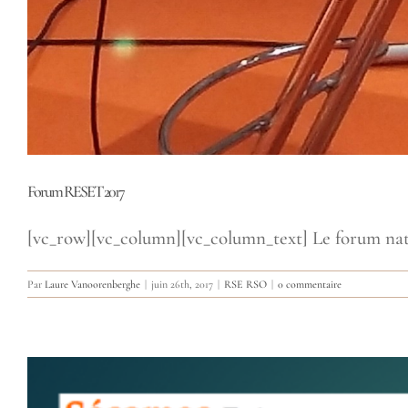
Forum RESET 2017
[vc_row][vc_column][vc_column_text] Le forum natio
Par
Laure Vanoorenberghe
|
juin 26th, 2017
|
RSE RSO
|
0 commentaire