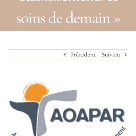
soins de demain »
Précédent
Suivant
Voir
l'image
agrandie