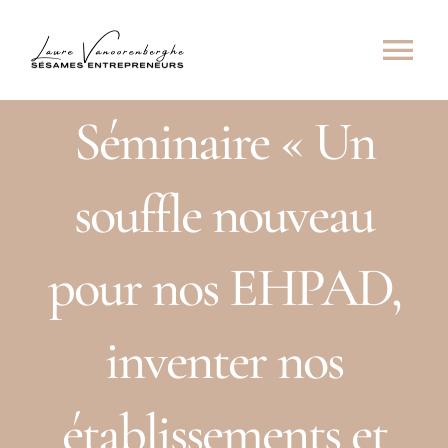
Passer
au
Navi
contenu
à
Séminaire « Un
À propos
basc
Raison d’être
souffle nouveau
Prestations
pour nos EHPAD,
Clients
inventer nos
Partenaires
Contact
établissements et