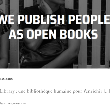
des autres
rary : une bibliothèque humaine pour s'enrichir [...]
leurs
|
0 commentaire