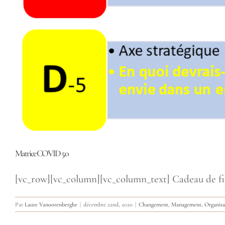
Matrice COVID 5.0
[vc_row][vc_column][vc_column_text] Cadeau de fi
Par
Laure Vanoorenberghe
|
décembre 22nd, 2020
|
Changement
,
Management
,
Organisa