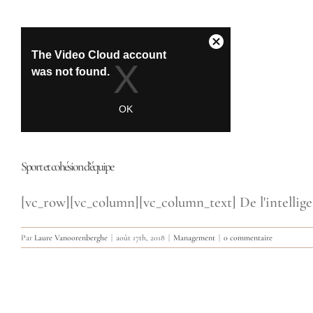
Sport et cohésion d’équipe
[vc_row][vc_column][vc_column_text] De l'intelligenc
Par
Laure Vanoorenberghe
|
août 17th, 2018
|
Management
|
0 commentaire