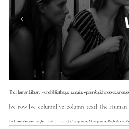
The Human Library : « une bibliothèque humaine » pour s’enrichir des expériences 
[vc_row][vc_column][vc_column_text] The Human Lib
Par
Laure Vanoorenberghe
|
mai 10th, 2021
|
Changement
,
Management
,
Récit de vie
,
Va