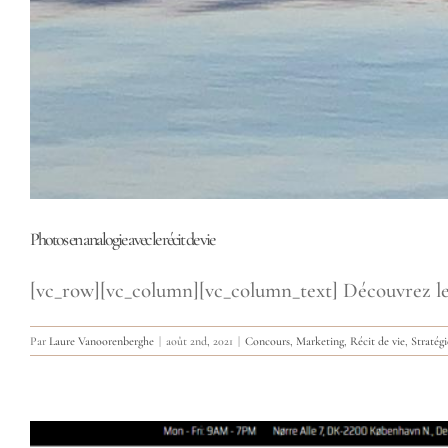
Photos en analogie avec le récit de vie
[vc_row][vc_column][vc_column_text] Découvrez les
Par
Laure Vanoorenberghe
|
août 2nd, 2021
|
Concours
,
Marketing
,
Récit de vie
,
Stratégi