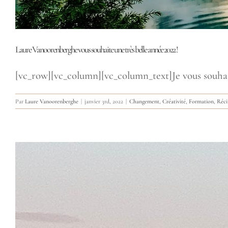
Laure Vanoorenberghe vous souhaite une très belle année 2022 !
[vc_row][vc_column][vc_column_text]Je vous souhaite 
Par
Laure Vanoorenberghe
|
janvier 3rd, 2022
|
Changement
,
Créativité
,
Formation
,
Réci