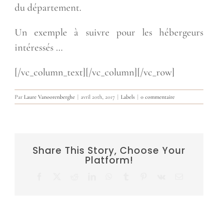
du département.
Un exemple à suivre pour les hébergeurs
intéressés …
[/vc_column_text][/vc_column][/vc_row]
Par
Laure Vanoorenberghe
|
avril 20th, 2017
|
Labels
|
0 commentaire
Share This Story, Choose Your
Platform!
Facebook
X
Reddit
LinkedIn
WhatsApp
Tumblr
Pinterest
Vk
Email