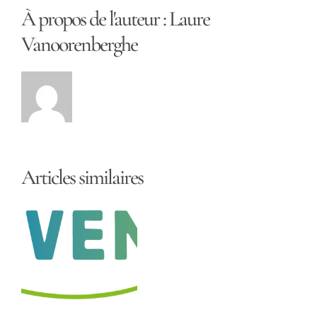
À propos de l'auteur :
Laure
Vanoorenberghe
Articles similaires
t
on
2