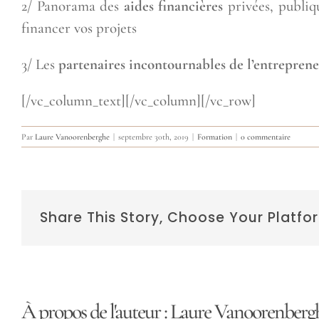
2/ Panorama des
aides financières
privées, publiq
financer vos projets
3/ Les
partenaires incontournables de l’entrepren
[/vc_column_text][/vc_column][/vc_row]
Par
Laure Vanoorenberghe
|
septembre 30th, 2019
|
Formation
|
0 commentaire
Share This Story, Choose Your Platfo
À propos de l'auteur :
Laure Vanoorenberg