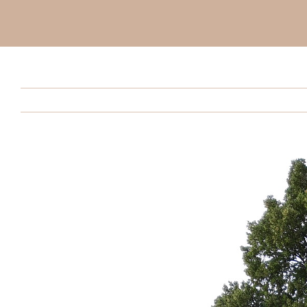
Voir
l'image
agrandie