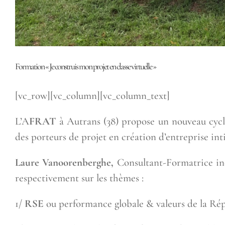
Formation « Je construis mon projet en classe virtuelle »
[vc_row][vc_column][vc_column_text]
L’A
FRAT
à Autrans (38) propose un nouveau cycle
des porteurs de projet en création d’entreprise intit
Laure Vanoorenberghe,
Consultant-Formatrice in
respectivement sur les thèmes :
1/
RSE
ou performance globale & valeurs de la Rép