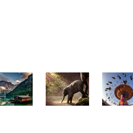
Thèmes
e
Une
de
image
formations
pour
proposés
accompagner
par Laure
le
Vanoorenberghe
changement
pour 2021