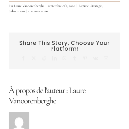
Par
Laure Vanoorenberghe
|
septembre 8th, 2020
|
Reprise
,
Stratégie
,
Subventions
|
0 commentaire
Share This Story, Choose Your
Platform!
Facebook
X
Reddit
LinkedIn
WhatsApp
Tumblr
Pinterest
Vk
Email
À propos de l'auteur :
Laure
Vanoorenberghe