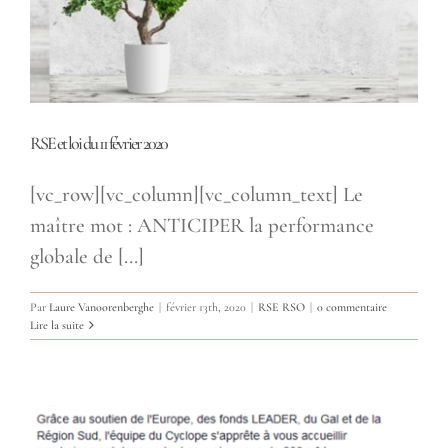
RSE et loi du 11 février 2020
[vc_row][vc_column][vc_column_text] Le
maître mot : ANTICIPER la performance
globale de [...]
Par
Laure Vanoorenberghe
|
février 13th, 2020
|
RSE RSO
|
0 commentaire
Lire la suite