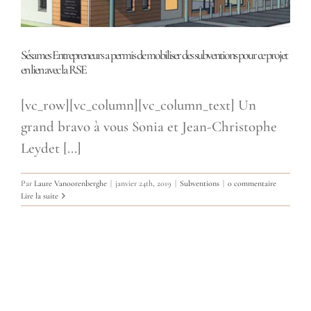
Sésames Entrepreneurs a permis de mobiliser des subventions pour ce projet
en lien avec la RSE
[vc_row][vc_column][vc_column_text] Un
grand bravo à vous Sonia et Jean-Christophe
Leydet [...]
Par
Laure Vanoorenberghe
|
janvier 24th, 2019
|
Subventions
|
0 commentaire
Lire la suite