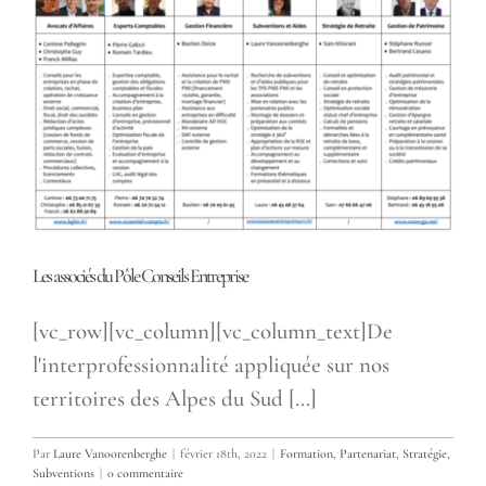
Les associés du Pôle Conseils Entreprise
[vc_row][vc_column][vc_column_text]De
l'interprofessionnalité appliquée sur nos
territoires des Alpes du Sud [...]
Par
Laure Vanoorenberghe
|
février 18th, 2022
|
Formation
,
Partenariat
,
Stratégie
,
Subventions
|
0 commentaire