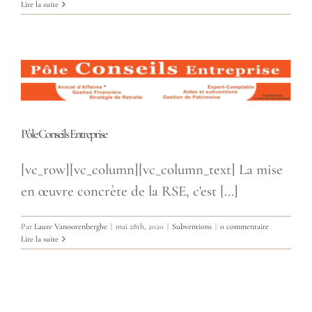
Lire la suite
Pôle Conseils Entreprise
[vc_row][vc_column][vc_column_text] La mise
en œuvre concrète de la RSE, c'est [...]
Par
Laure Vanoorenberghe
|
mai 28th, 2020
|
Subventions
|
0 commentaire
Lire la suite