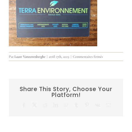
sur
Par
Laure Vanoorenberghe
|
avril 17th, 2019
|
Commentaires fermés
20190417_082925
Share This Story, Choose Your
Platform!
Facebook
X
Reddit
LinkedIn
WhatsApp
Tumblr
Pinterest
Vk
Email