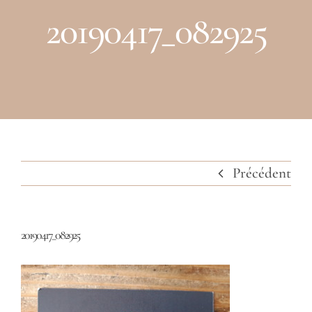
Raison d’être
20190417_082925
Prestations
Clients
Partenaires
Contact
Précédent
20190417_082925