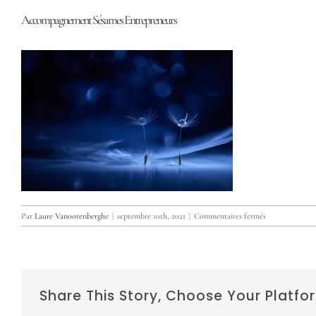
Accompagnement Sésames Entrepreneurs
sur
Par
Laure Vanoorenberghe
|
septembre 10th, 2021
|
Commentaires fermés
Accompagneme
Sésames
Entrepreneurs
Share This Story, Choose Your Platfo