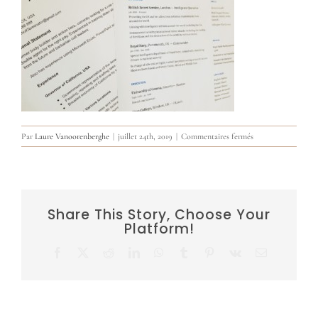
sur
Par
Laure Vanoorenberghe
|
juillet 24th, 2019
|
Commentaires fermés
CV
Share This Story, Choose Your
Platform!
Facebook
X
Reddit
LinkedIn
WhatsApp
Tumblr
Pinterest
Vk
Email