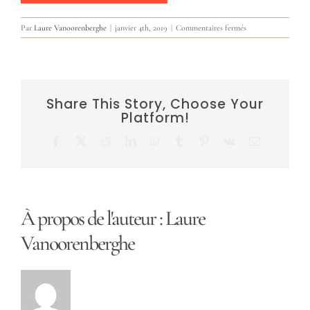
sur
Par
Laure Vanoorenberghe
|
janvier 4th, 2019
|
Commentaires fermés
Catalogue
de
formations
–
Laure
Share This Story, Choose Your
Vanoorenberghe
Platform!
–
Sésames
Entrepreneurs
Facebook
X
Reddit
LinkedIn
WhatsApp
Tumblr
Pinterest
Vk
Email
À propos de l'auteur :
Laure
Vanoorenberghe