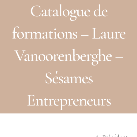
à
Catalogue de
À propos
basc
Raison d’être
formations – Laure
Prestations
Vanoorenberghe –
Clients
Sésames
Partenaires
Contact
Entrepreneurs