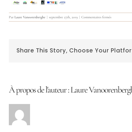
sur
Par
Laure Vanoorenberghe
|
septembre 27th, 2019
|
Commentaires fermés
affiche
plan
climat
A3
Share This Story, Choose Your Platfo
À propos de l'auteur :
Laure Vanoorenberg