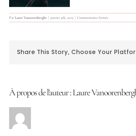
sur
Par
Laure Vanoorenberghe
|
janvier 4th, 2019
|
Commentaires fermés
écrire
la
vie
Share This Story, Choose Your Platfo
À propos de l'auteur :
Laure Vanoorenberg